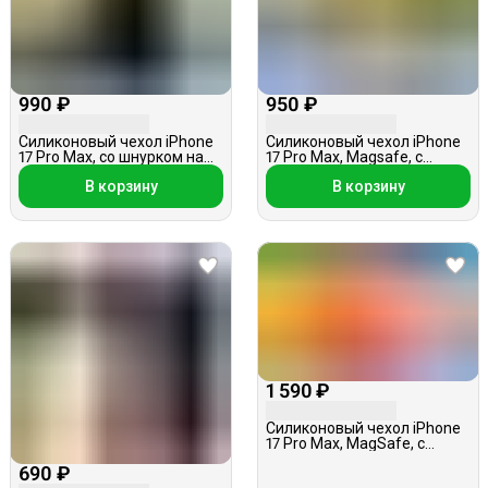
990 ₽
950 ₽
Силиконовый чехол iPhone
Силиконовый чехол iPhone
17 Pro Max, со шнурком на
17 Pro Max, Magsafe, с
шею, черный
картинками, прозрачный, в
В корзину
В корзину
ассортименте
1 590 ₽
Силиконовый чехол iPhone
17 Pro Max, MagSafe, с
картхолдером, розовые
690 ₽
цветы