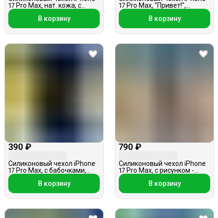
17 Pro Max, нат. кожа, с
17 Pro Max, "Привет!",
котенком, голубой
черный
В корзину
В корзину
390 ₽
790 ₽
Силиконовый чехол iPhone
Силиконовый чехол iPhone
17 Pro Max, с бабочками,
17 Pro Max, с рисунком -
фигурный, черный
котенок, с подвеской, белый
В корзину
В корзину