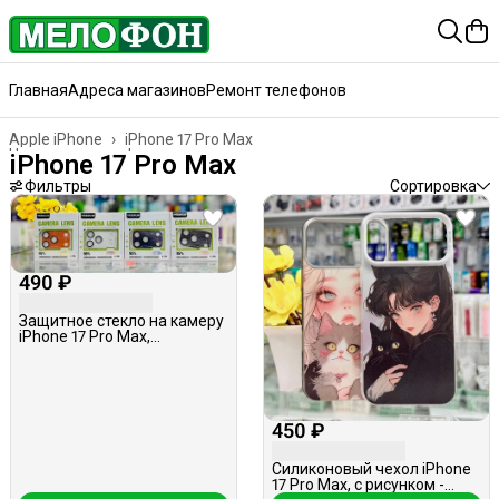
Главная
Адреса магазинов
Ремонт телефонов
Apple iPhone
›
iPhone 17 Pro Max
Чехлы для телефонов и планшетов
›
iPhone 17 Pro Max
Главная
›
Чехлы для телефонов, планшетов, наушников
›
Фильтры
Сортировка
490 ₽
Защитное стекло на камеру
iPhone 17 Pro Max,
металлическое,
серебристое
450 ₽
Силиконовый чехол iPhone
17 Pro Max, с рисунком -