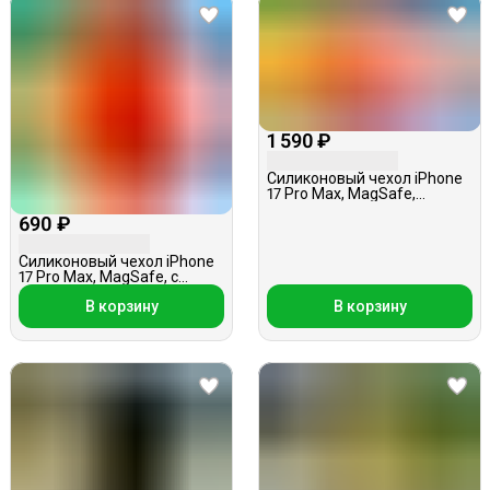
1 590 ₽
Силиконовый чехол iPhone
17 Pro Max, MagSafe,
прозрачный с
690 ₽
картхолдером, оранжевый,
с бантиками
Силиконовый чехол iPhone
17 Pro Max, MagSafe, с
кольцом — держателем,
В корзину
В корзину
красный