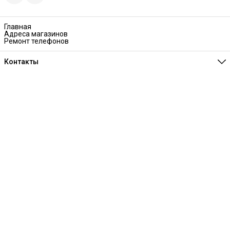
Главная
Адреса магазинов
Ремонт телефонов
Контакты
Единая справочная
8 (341) 257-05-80
Режим работы
Ежедневно 10:00-21:00
Эл. почта
melofon18@mail.ru