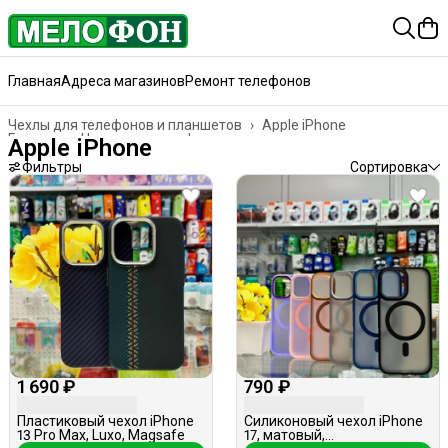
Главная
Адреса магазинов
Ремонт телефонов
Чехлы для телефонов и планшетов
›
Apple iPhone
Главная
›
Чехлы для телефонов, планшетов, наушников
›
Apple iPhone
Фильтры
Сортировка
1 690 ₽
790 ₽
Пластиковый чехол iPhone
Силиконовый чехол iPhone
13 Pro Max, Luxo, Magsafe
17, матовый,