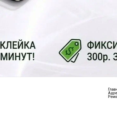
Глав
Адре
Ремо