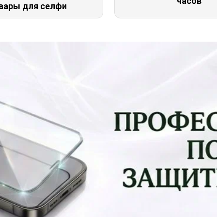
часов
вары для селфи