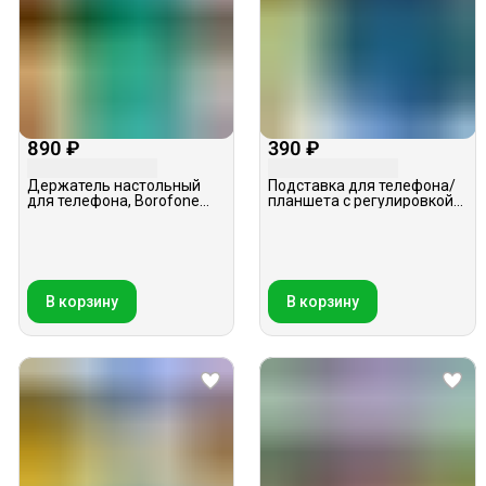
890 ₽
390 ₽
Держатель настольный
Подставка для телефона/
для телефона, Borofone
планшета с регулировкой
BH23, белый
угла наклона, AMFOX S808,
белая
В корзину
В корзину