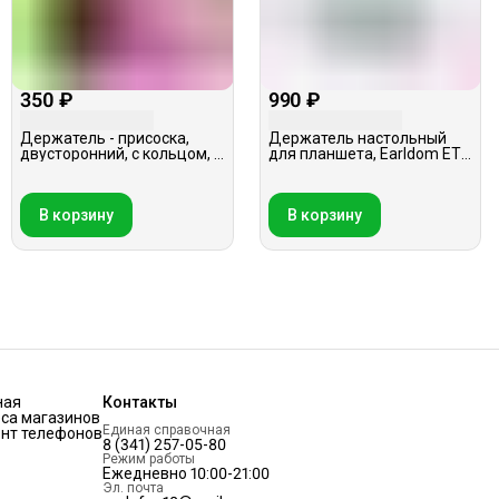
350 ₽
990 ₽
Держатель - присоска,
Держатель настольный
двусторонний, с кольцом, в
для планшета, Earldom ET-
ассортименте
EH204, серый
В корзину
В корзину
ная
Контакты
са магазинов
Единая справочная
нт телефонов
8 (341) 257-05-80
Режим работы
Ежедневно 10:00-21:00
Эл. почта