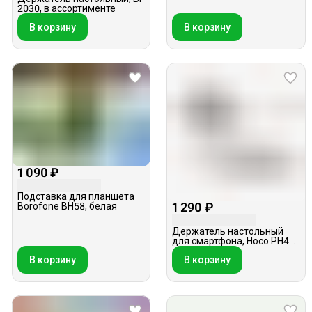
2030, в ассортименте
В корзину
В корзину
1 090 ₽
Подставка для планшета
1 290 ₽
Borofone BH58, белая
Держатель настольный
для смартфона, Hoco PH45,
серый
В корзину
В корзину