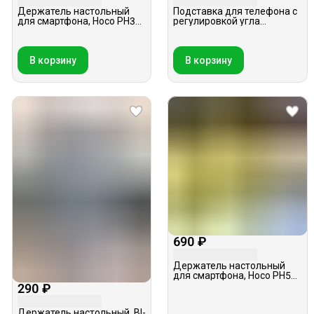
Держатель настольный
Подставка для телефона с
для смартфона, Hoco PH34,
регулировкой угла
черный
наклона, вращение 360,
Hoco DH25, серая
В корзину
В корзину
690 ₽
Держатель настольный
для смартфона, Hoco PH50,
черный
290 ₽
Держатель настольный, BI-