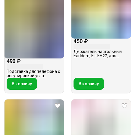
450 ₽
Держатель настольный
Earldom, ET-EH27, для
смартфона, белый c
490 ₽
голубой вставкой
Подставка для телефона с
регулировкой угла
наклона,WALKER WST-51,
В корзину
В корзину
фиолетовая