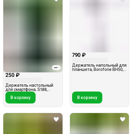
790 ₽
Держатель напольный для
планшета, Borofone BH50,
черный
250 ₽
Держатель настольный
для смартфона, S188,
белый
В корзину
В корзину