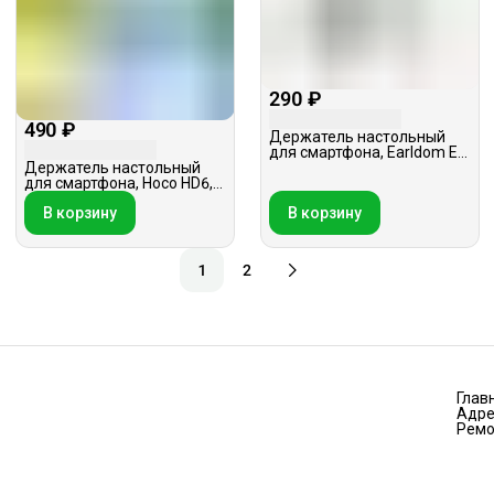
290 ₽
490 ₽
Держатель настольный
для смартфона, Earldom ET-
EH161, черный
Держатель настольный
для смартфона, Hoco HD6,
белый
В корзину
В корзину
1
2
Глав
Адре
Ремо