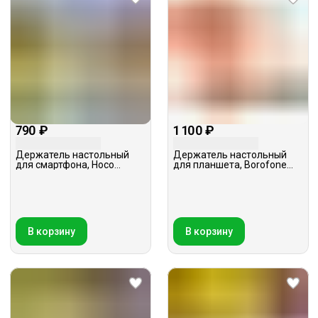
790 ₽
1 100 ₽
Держатель настольный
Держатель настольный
для смартфона, Hoco
для планшета, Borofone
PH29A, черный
BH50, черный
В корзину
В корзину