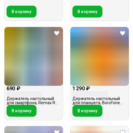
В корзину
В корзину
690 ₽
1 290 ₽
Держатель настольный
Держатель настольный
для смартфона, Remax RM-
для планшета, Borofone
C35, бирюзовый
BH24, белый
В корзину
В корзину