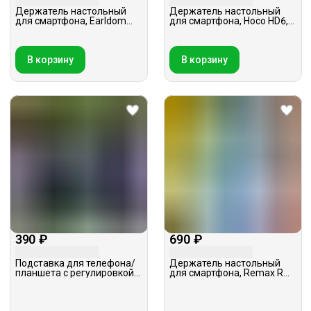
Держатель настольный
Держатель настольный
для смартфона, Earldom
для смартфона, Hoco HD6,
EH-175, черный
черный
В корзину
В корзину
390 ₽
690 ₽
Подставка для телефона/
Держатель настольный
планшета с регулировкой
для смартфона, Remax RM-
угла наклона, AMFOX S808,
C35, сиреневый
черная