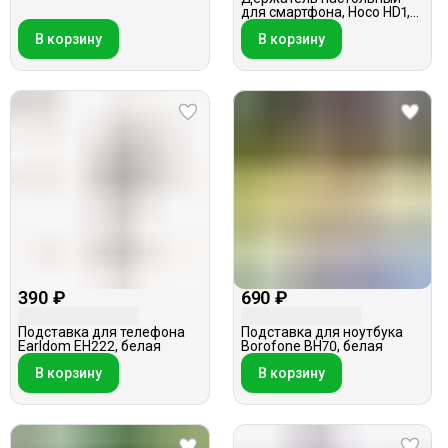
для смартфона, Hoco HD1,
черный
В корзину
В корзину
390 ₽
690 ₽
Подставка для телефона
Подставка для ноутбука
Earldom EH222, белая
Borofone BH70, белая
В корзину
В корзину