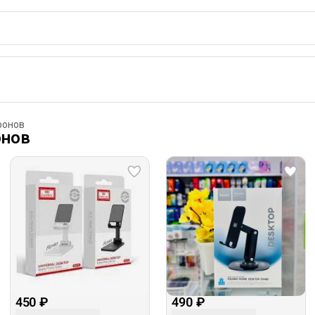
фонов
онов
450 ₽
490 ₽