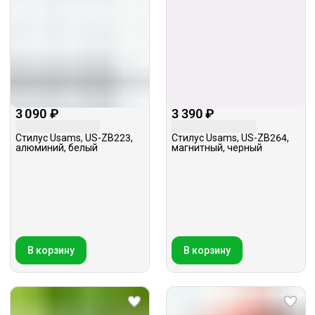
3 090 ₽
3 390 ₽
Стилус Usams, US-ZB223,
Стилус Usams, US-ZB264,
алюминий, белый
магнитный, черный
В корзину
В корзину