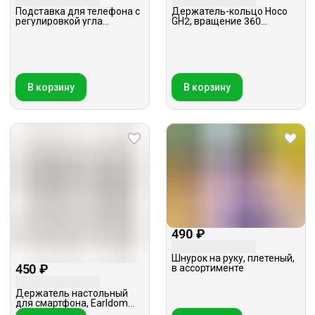
Подставка для телефона с
Держатель-кольцо Hoco
регулировкой угла
GH2, вращение 360
наклона, вращение 360,
градусов, MagSafe,
Hoco DH25, серая
серебристое
В корзину
В корзину
490 ₽
Шнурок на руку, плетеный,
450 ₽
в ассортименте
Держатель настольный
для смартфона, Earldom
EH-175, черный