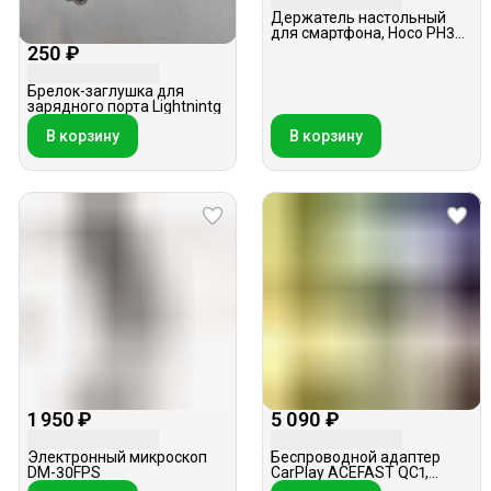
Держатель настольный
для смартфона, Hoco PH34,
черный
250 ₽
Брелок-заглушка для
зарядного порта Lightnintg
В корзину
В корзину
1 950 ₽
5 090 ₽
Электронный микроскоп
Беспроводной адаптер
DM-30FPS
CarPlay ACEFAST QC1,
черный