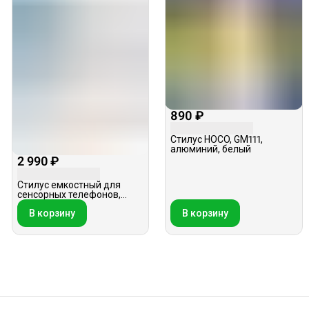
890 ₽
Стилус HOCO, GM111,
алюминий, белый
2 990 ₽
Стилус емкостный для
сенсорных телефонов,
Earldom ET-P2, белый
В корзину
В корзину