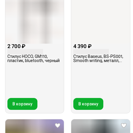
2 700 ₽
4 390 ₽
Стилус HOCO, GM110,
Стилус Baseus, BS-PS001,
пластик, bluetooth, черный
Smooth writing, металл,
белый
В корзину
В корзину