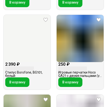
В корзину
В корзину
2 390 ₽
250 ₽
Стилус Borofone, BG101,
Игровые перчатки Hoco
белый
GA21 с двумя пальцами (уп
из 2шт), черные
В корзину
В корзину