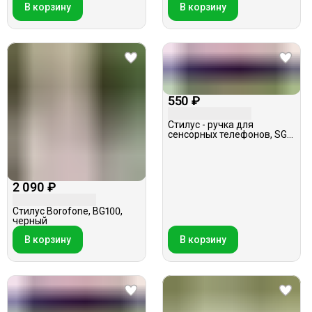
В корзину
В корзину
550 ₽
Стилус - ручка для
сенсорных телефонов, SGP
H14-smart, в ассортименте
2 090 ₽
Стилус Borofone, BG100,
черный
В корзину
В корзину