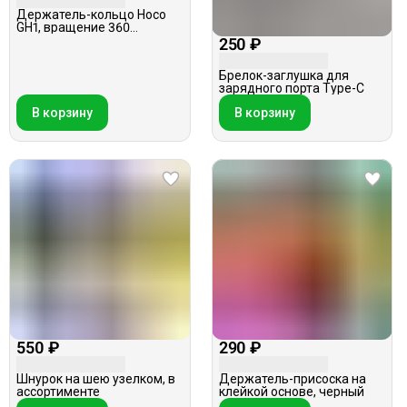
Держатель-кольцо Hoco
GH1, вращение 360
градусов, MagSafe, белое
250 ₽
Брелок-заглушка для
зарядного порта Type-C
В корзину
В корзину
550 ₽
290 ₽
Шнурок на шею узелком, в
Держатель-присоска на
ассортименте
клейкой основе, черный