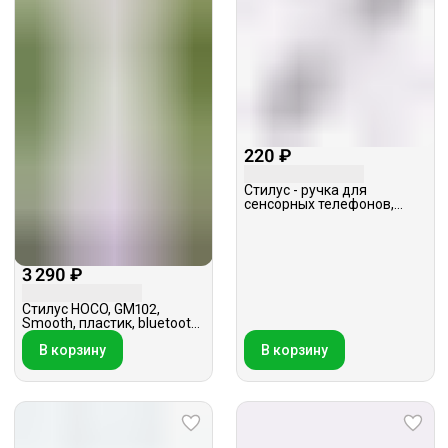
220 ₽
Стилус - ручка для
сенсорных телефонов,
универсальный
3 290 ₽
Стилус HOCO, GM102,
Smooth, пластик, bluetooth,
белый
В корзину
В корзину