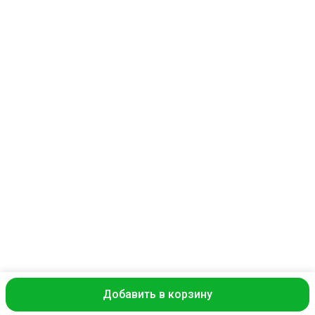
Добавить в корзину
ⓒ Commo
Оплата
Доставка
Правила возврата
Реквизиты
Оферта