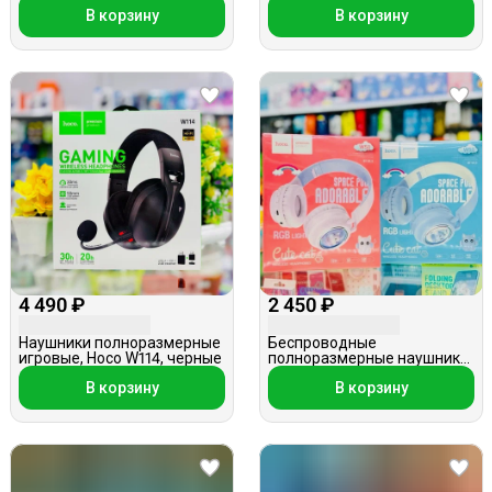
Acefast H8, серые
Acefast H8, фиолетовые
В корзину
В корзину
4 490 ₽
2 450 ₽
Наушники полноразмерные
Беспроводные
игровые, Hoco W114, черные
полноразмерные наушники,
Hoco W50, розовые
В корзину
В корзину