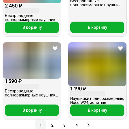
Беспроводные
2 450 ₽
полноразмерные наушники,
Celebrat A18, серо-голубые
Беспроводные
полноразмерные наушники,
Hoco W50, голубые
В корзину
В корзину
1 590 ₽
1 190 ₽
Беспроводные
полноразмерные наушники,
Наушники полноразмерные,
с ушками, STN-28 Pro,
Hoco W24, золотые
голубые
В корзину
В корзину
1
2
3
4