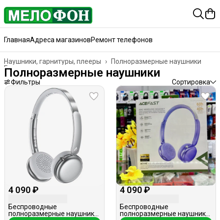
Главная
Адреса магазинов
Ремонт телефонов
Наушники, гарнитуры, плееры
›
Полноразмерные наушники
Главная
›
Полноразмерные наушники
Фильтры
Сортировка
4 090 ₽
4 090 ₽
Беспроводные
Беспроводные
полноразмерные наушники,
полноразмерные наушники,