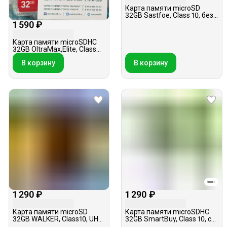
Карта памяти microSD
32GB Sastfoe, Class 10, без
адаптера
1 590 ₽
Карта памяти microSDHC
32GB OltraMax,Elite, Class
10, без адаптера
В корзину
В корзину
1 290 ₽
1 290 ₽
Карта памяти microSD
Карта памяти microSDHC
32GB WALKER, Class10, UHS-
32GB SmartBuy, Class 10, с
1, с адаптером
адаптером