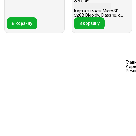
890 ₽
Карта памяти MicroSD
32GB Digoldy, Class 10, с
адаптером
В корзину
В корзину
Глав
Адре
Ремо