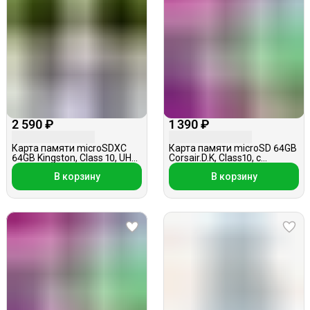
2 590 ₽
1 390 ₽
Карта памяти microSDXC
Карта памяти microSD 64GB
64GB Kingston, Class 10, UHS-
Corsair.D.K, Class10, c
1,U1 A1 100Mb/s,без
адаптером
В корзину
В корзину
адаптера