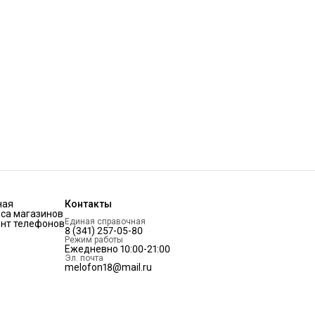
ная
Контакты
са магазинов
Единая справочная
нт телефонов
8 (341) 257-05-80
Режим работы
Ежедневно 10:00-21:00
Эл. почта
melofon18@mail.ru