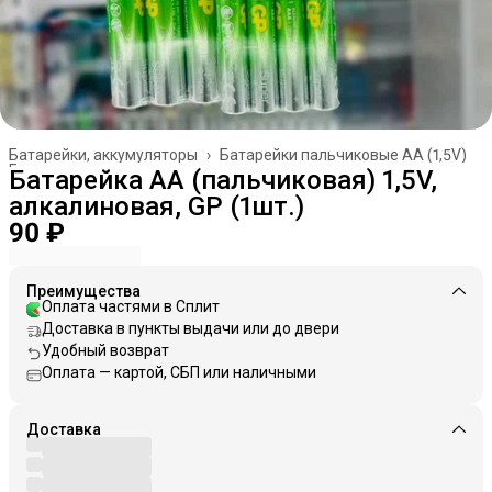
Батарейки, аккумуляторы
›
Батарейки пальчиковые AA (1,5V)
Главная
›
Батарейка AA (пальчиковая) 1,5V,
алкалиновая, GP (1шт.)
90 ₽
Преимущества
Оплата частями в Сплит
Доставка в пункты выдачи или до двери
Удобный возврат
Оплата — картой, СБП или наличными
Доставка