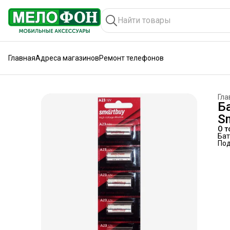
Главная
Адреса магазинов
Ремонт телефонов
Гла
Б
Sm
О т
Бат
По