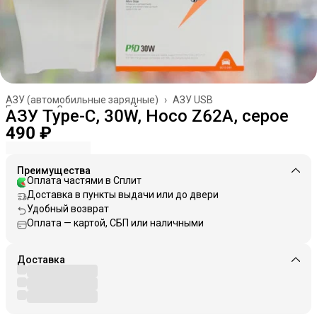
АЗУ (автомобильные зарядные)
›
АЗУ USB
Главная
›
Зарядные устройства
›
АЗУ Type-C, 30W, Hoco Z62A, серое
490 ₽
Преимущества
Оплата частями в Сплит
Доставка в пункты выдачи или до двери
Удобный возврат
Оплата — картой, СБП или наличными
Доставка