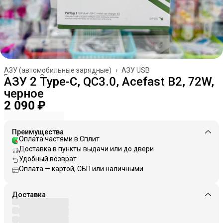
АЗУ (автомобильные зарядные)
›
АЗУ USB
Главная
›
Зарядные устройства
›
АЗУ 2 Type-C, QC3.0, Acefast B2, 72W,
черное
2 090 ₽
Преимущества
Оплата частями в Сплит
Доставка в пункты выдачи или до двери
Удобный возврат
Оплата — картой, СБП или наличными
Доставка