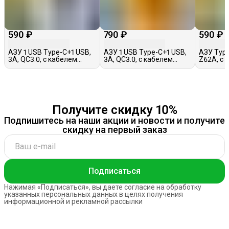
590 ₽
790 ₽
590 ₽
АЗУ 1 USB Type-C+1 USB,
АЗУ 1 USB Type-C+1 USB,
АЗУ Type
3A, QC3.0, с кабелем
3A, QC3.0, с кабелем
Z62A, с 
iPhone, Borofone BZ34B,
iPhone, Hoco Z57A,
серое
черное
черное
Получите скидку 10%
Подпишитесь на наши акции и новости и получите
скидку на первый заказ
Подписаться
Нажимая «Подписаться», вы даете согласие на обработку
указанных персональных данных в целях получения
информационной и рекламной рассылки