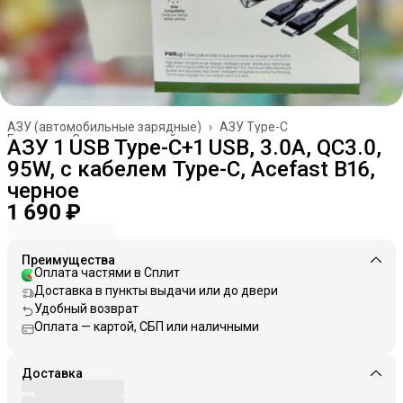
АЗУ (автомобильные зарядные)
›
АЗУ Type-C
Главная
›
Зарядные устройства
›
АЗУ 1 USB Type-C+1 USB, 3.0A, QC3.0,
95W, с кабелем Type-C, Acefast B16,
черное
1 690 ₽
Преимущества
Оплата частями в Сплит
Доставка в пункты выдачи или до двери
Удобный возврат
Оплата — картой, СБП или наличными
Доставка