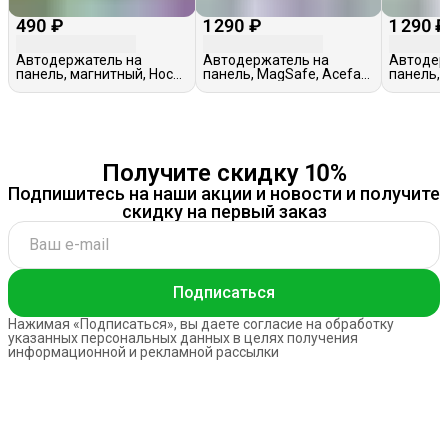
490 ₽
1 290 ₽
1 290 
Автодержатель на
Автодержатель на
Автодер
панель, магнитный, Hoco
панель, MagSafe, Acefast
панель, 
H73, черный
D29, черный
черный
Получите скидку 10%
Подпишитесь на наши акции и новости и получите
скидку на первый заказ
Подписаться
Нажимая «Подписаться», вы даете согласие на обработку
указанных персональных данных в целях получения
информационной и рекламной рассылки