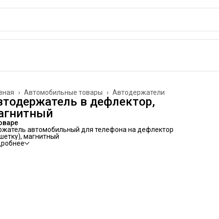
вная
›
Автомобильные товары
›
Автодержатели
втодержатель в дефлектор,
агнитный
оваре
жатель автомобильный для телефона на дефлектор
шетку), магнитный
дробнее