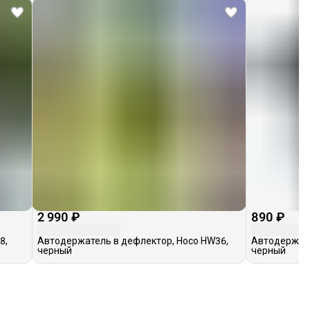
2 990 ₽
890 ₽
8,
Автодержатель в дефлектор, Hoco HW36,
Автодержате
черный
черный