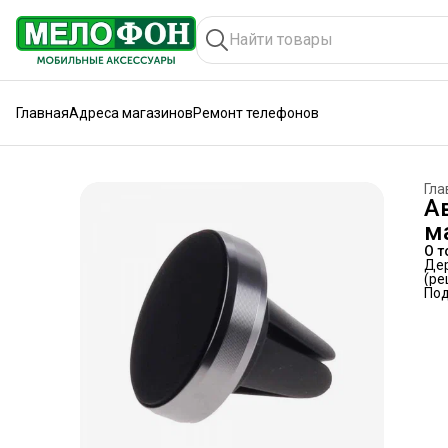
Главная
Адреса магазинов
Ремонт телефонов
Гла
А
м
О т
Дер
(ре
По