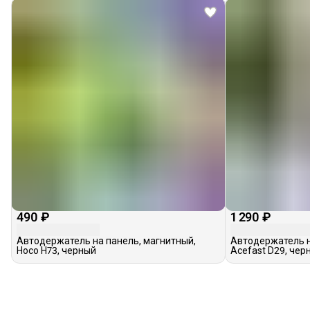
490 ₽
1 290 ₽
Автодержатель на панель, магнитный,
Автодержатель н
Hoco H73, черный
Acefast D29, чер