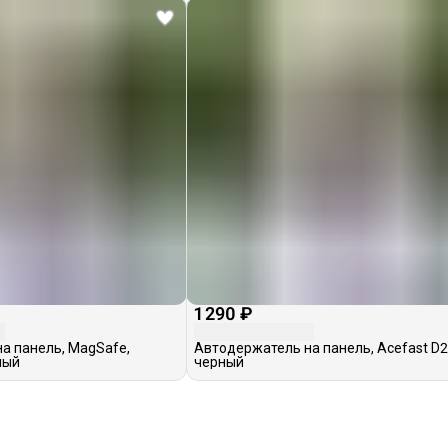
1 290 ₽
а панель, MagSafe,
Автодержатель на панель, Acefast D2
ный
черный