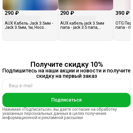
290 ₽
290 ₽
390 ₽
AUX Кабель Jack 3.5мм -
AUX кабель jack 3.5мм
OTG Пер
Jack 3.5мм, 1м, Hoco
папа - jack 3.5 папа,
папа - m
UPA32, черный
Borofone BL19, белый
Earldom 
Получите скидку 10%
Подпишитесь на наши акции и новости и получите
скидку на первый заказ
Подписаться
Нажимая «Подписаться», вы даете согласие на обработку
указанных персональных данных в целях получения
информационной и рекламной рассылки