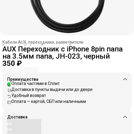
Кабели AUX, переходники, разветвители
Главная
›
Кабели. Переходники. Разветвители
›
AUX Переходник с iPhone 8pin папа
на 3.5мм папа, JH-023, черный
350 ₽
Преимущества
Оплата частями в Сплит
Доставка в пункты выдачи или до двери
Удобный возврат
Оплата — картой, СБП или наличными
Доставка