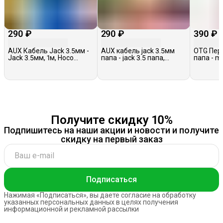
290 ₽
290 ₽
390 ₽
AUX Кабель Jack 3.5мм -
AUX кабель jack 3.5мм
OTG Пер
Jack 3.5мм, 1м, Hoco
папа - jack 3.5 папа,
папа - m
UPA32, черный
Borofone BL19, белый
Earldom 
Получите скидку 10%
Подпишитесь на наши акции и новости и получите
скидку на первый заказ
Подписаться
Нажимая «Подписаться», вы даете согласие на обработку
указанных персональных данных в целях получения
информационной и рекламной рассылки