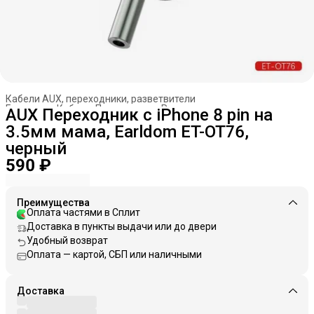
Кабели AUX, переходники, разветвители
Главная
›
Кабели. Переходники. Разветвители
›
AUX Переходник с iPhone 8 pin на
3.5мм мама, Earldom ET-OT76,
черный
590 ₽
Преимущества
Оплата частями в Сплит
Доставка в пункты выдачи или до двери
Удобный возврат
Оплата — картой, СБП или наличными
Доставка