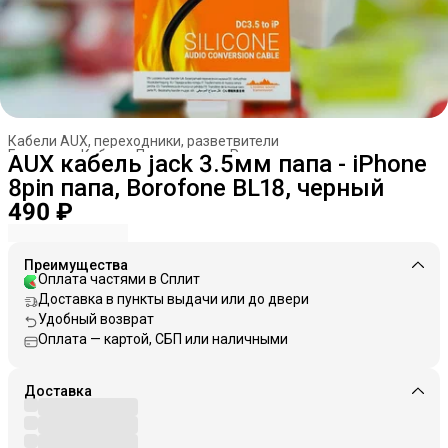
Кабели AUX, переходники, разветвители
Главная
›
Кабели. Переходники. Разветвители
›
AUX кабель jack 3.5мм папа - iPhone
8pin папа, Borofone BL18, черный
490 ₽
Преимущества
Оплата частями в Сплит
Доставка в пункты выдачи или до двери
Удобный возврат
Оплата — картой, СБП или наличными
Доставка