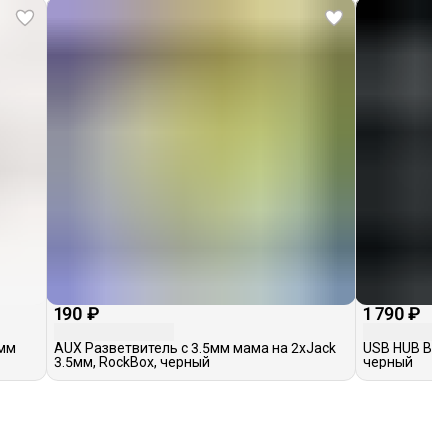
190 ₽
1 790 ₽
5мм
AUX Разветвитель с 3.5мм мама на 2хJack
USB HUB Base
3.5мм, RockBox, черный
черный