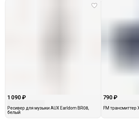
1 090 ₽
790 ₽
Ресивер для музыки AUX Earldom BR08,
FM трансмиттер X
белый