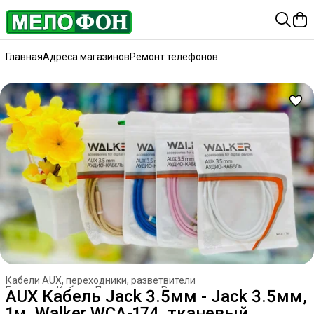
Главная
Адреса магазинов
Ремонт телефонов
Кабели AUX, переходники, разветвители
Главная
›
Кабели. Переходники. Разветвители
›
AUX Кабель Jack 3.5мм - Jack 3.5мм,
1м, Walker WCA-174, тканевый,