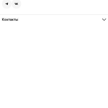
Контакты
Единая справочная
8 (341) 257-05-80
Режим работы
Ежедневно 10:00-21:00
Эл. почта
melofon18@mail.ru