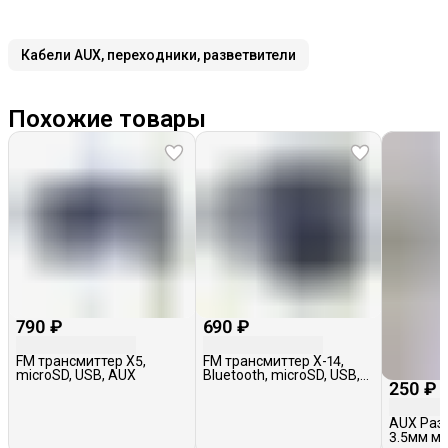
Кабели AUX, переходники, разветвители
Похожие товары
790 ₽
690 ₽
FM трансмиттер X5,
FM трансмиттер X-14,
microSD, USB, AUX
Bluetooth, microSD, USB,
250 ₽
AUX
AUX Раз
3.5мм ма