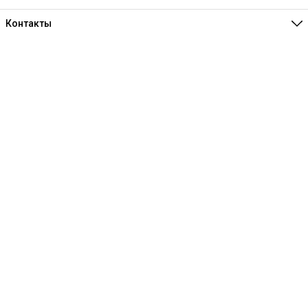
Контакты
Единая справочная
8 (341) 257-05-80
Режим работы
Ежедневно 10:00-21:00
Эл. почта
melofon18@mail.ru