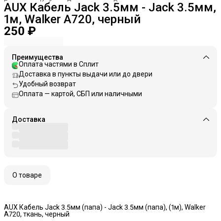
Главная
›
Кабели. Переходники. Разветвители
›
AUX Кабель Jack 3.5мм - Jack 3.5мм,
1м, Walker A720, черный
250 ₽
Преимущества
Оплата частями в Сплит
Доставка в пункты выдачи или до двери
Удобный возврат
Оплата — картой, СБП или наличными
Доставка
О товаре
AUX Кабель Jack 3.5мм (папа) - Jack 3.5мм (папа), (1м), Walker
A720, ткань, черный