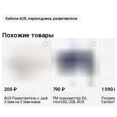
Кабели AUX, переходники, разветвители
Похожие товары
200 ₽
790 ₽
1 090 
AUX Разветвитель с Jack
FM трансмиттер X5,
Ресивер
3.5мм на 3.5мм мама
microSD, USB, AUX
Earldom 