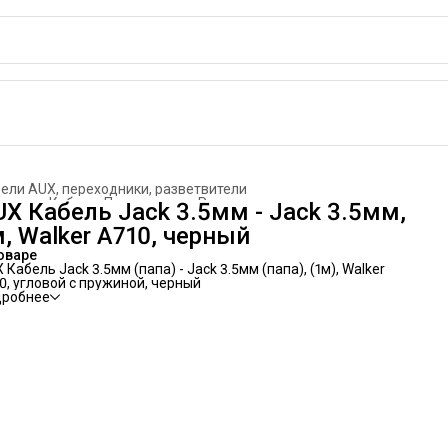
ели AUX, переходники, разветвители
вная
›
Кабели. Переходники. Разветвители
›
UX Кабель Jack 3.5мм - Jack 3.5мм,
, Walker A710, черный
оваре
 Кабель Jack 3.5мм (папа) - Jack 3.5мм (папа), (1м), Walker
0, угловой с пружиной, черный
дробнее