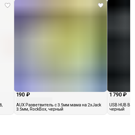
190 ₽
1 790 ₽
8,
AUX Разветвитель с 3.5мм мама на 2хJack
USB HUB Base
3.5мм, RockBox, черный
черный