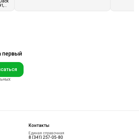
Jack
1,
а первый
саться
льных
Контакты
Единая справочная
8 (341) 257-05-80