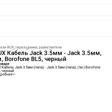
ели AUX, переходники, разветвители
вная
›
Кабели. Переходники. Разветвители
›
UX Кабель Jack 3.5мм - Jack 3.5мм,
м, Borofone BL5, черный
оваре
 Кабель Jack 3.5мм (папа) - Jack 3.5мм (папа), (1м.) Borofone
, черный
дробнее