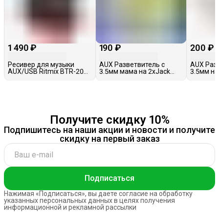
1 490 ₽
190 ₽
200 ₽
Ресивер для музыки
AUX Разветвитель с
AUX Разв
AUX/USB Ritmix BTR-200,
3.5мм мама на 2хJack
3.5мм на
черный
3.5мм, RockBox, черный
Получите скидку 10%
Подпишитесь на наши акции и новости и получите
скидку на первый заказ
Подписаться
Нажимая «Подписаться», вы даете согласие на обработку
указанных персональных данных в целях получения
информационной и рекламной рассылки