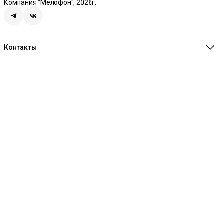
Компания "Мелофон", 2026г.
Контакты
Единая справочная
8 (341) 257-05-80
Режим работы
Ежедневно 10:00-21:00
Эл. почта
melofon18@mail.ru