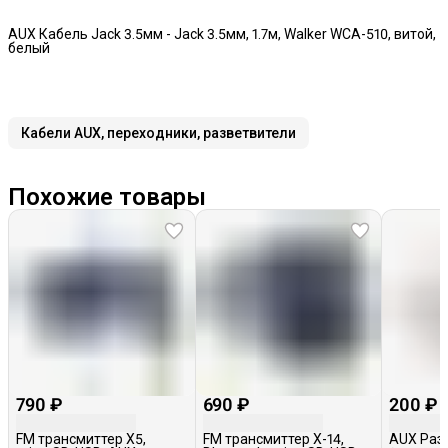
AUX Кабель Jack 3.5мм - Jack 3.5мм, 1.7м, Walker WCA-510, витой,
белый
Кабели AUX, переходники, разветвители
Похожие товары
790 ₽
690 ₽
200 ₽
FM трансмиттер X5,
FM трансмиттер X-14,
AUX Разв