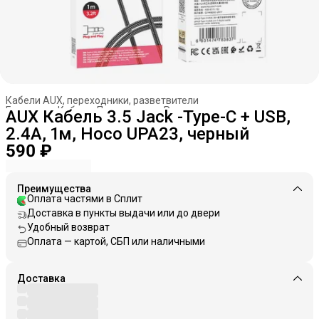
Кабели AUX, переходники, разветвители
Главная
›
Кабели. Переходники. Разветвители
›
AUX Кабель 3.5 Jack -Type-C + USB,
2.4A, 1м, Hoco UPA23, черный
590 ₽
Преимущества
Оплата частями в Сплит
Доставка в пункты выдачи или до двери
Удобный возврат
Оплата — картой, СБП или наличными
Доставка