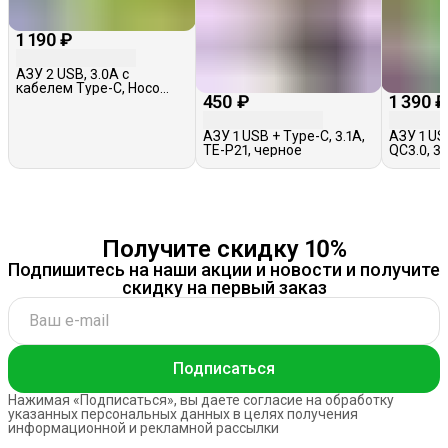
1 190 ₽
АЗУ 2 USB, 3.0A с
кабелем Type-C, Hoco
450 ₽
1 390 
Z47, черное
АЗУ 1 USB + Type-C, 3.1A,
АЗУ 1 US
TE-P21, черное
QC3.0, 3
Type-C, 
черное
Получите скидку 10%
Подпишитесь на наши акции и новости и получите
скидку на первый заказ
Подписаться
Нажимая «Подписаться», вы даете согласие на обработку
указанных персональных данных в целях получения
информационной и рекламной рассылки