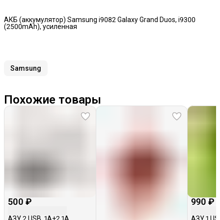
АКБ (аккумулятор) Samsung i9082 Galaxy Grand Duos, i9300
(2500mAh), усиленная
Samsung
Похожие товары
500 ₽
990 ₽
АЗУ 2 USB, 1A+2.1A
АЗУ 1 USB