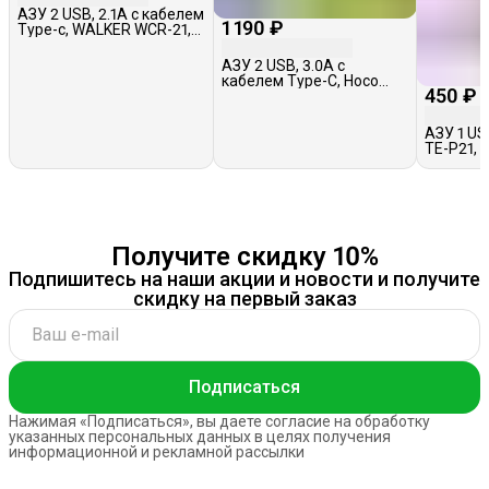
АЗУ 2 USB, 2.1A c кабелем
1 190 ₽
Type-c, WALKER WCR-21,
черное
АЗУ 2 USB, 3.0A с
кабелем Type-C, Hoco
450 ₽
Z47, черное
АЗУ 1 USB
TE-P21, 
Получите скидку 10%
Подпишитесь на наши акции и новости и получите
скидку на первый заказ
Подписаться
Нажимая «Подписаться», вы даете согласие на обработку
указанных персональных данных в целях получения
информационной и рекламной рассылки