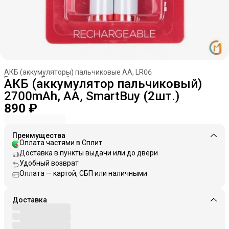
АКБ (аккумуляторы) пальчиковые AA, LR06
Главная
›
Батарейки, аккумуляторы
›
АКБ (аккумулятор пальчиковый)
2700mAh, AA, SmartBuy (2шт.)
890 ₽
Преимущества
Оплата частями в Сплит
Доставка в пункты выдачи или до двери
Удобный возврат
Оплата — картой, СБП или наличными
Доставка