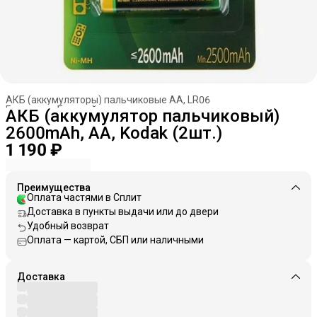
АКБ (аккумуляторы) пальчиковые AA, LR06
Главная
›
Батарейки, аккумуляторы
›
АКБ (аккумулятор пальчиковый)
2600mAh, AA, Kodak (2шт.)
1 190 ₽
Преимущества
Оплата частями в Сплит
Доставка в пункты выдачи или до двери
Удобный возврат
Оплата — картой, СБП или наличными
Доставка