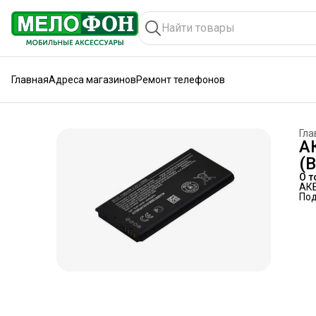
Главная
Адреса магазинов
Ремонт телефонов
Гла
А
(B
О т
АКБ
По