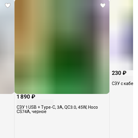
230 ₽
СЗУ с кабеле
1 890 ₽
CЗУ 1 USB + Type-C, 3A, QC3.0, 45W, Hoco
CS74A, черное