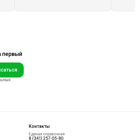
а первый
саться
льных
Контакты
Единая справочная
8 (341) 257-05-80