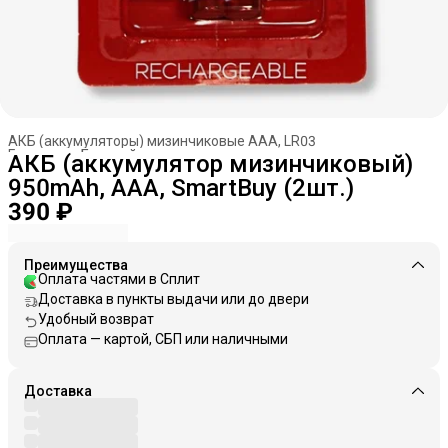
АКБ (аккумуляторы) мизинчиковые AAA, LR03
Главная
›
Батарейки, аккумуляторы
›
АКБ (аккумулятор мизинчиковый)
950mAh, AAA, SmartBuy (2шт.)
390 ₽
Преимущества
Оплата частями в Сплит
Доставка в пункты выдачи или до двери
Удобный возврат
Оплата — картой, СБП или наличными
Доставка