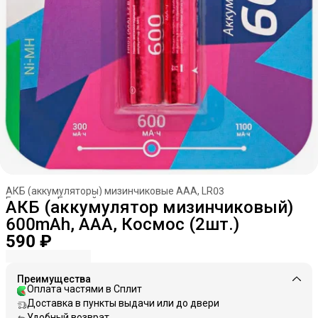
АКБ (аккумуляторы) мизинчиковые AAA, LR03
Главная
›
Батарейки, аккумуляторы
›
АКБ (аккумулятор мизинчиковый)
600mAh, AAA, Космос (2шт.)
590 ₽
Преимущества
Оплата частями в Сплит
Доставка в пункты выдачи или до двери
Удобный возврат