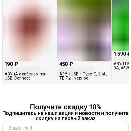
1 590 
190 ₽
450 ₽
АЗУ 1 US
3A, 45W,
серое
АЗУ 1A с кабелем mini
АЗУ 1 USB + Type-C, 3.1A,
USB, Connect
TE-P21, черное
Получите скидку 10%
Подпишитесь на наши акции и новости и получите
скидку на первый заказ