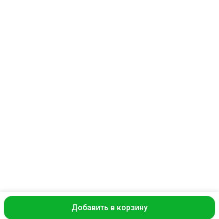
melofon18@mail.ru
Добавить в корзину
ⓒ Commo
Оплата
Доставка
Правила возврата
Реквизиты
Оферта