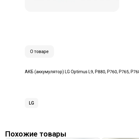
О товаре
АКБ (аккумулятор) LG Optimus L9, P880, P760, P765, P76
LG
Похожие товары