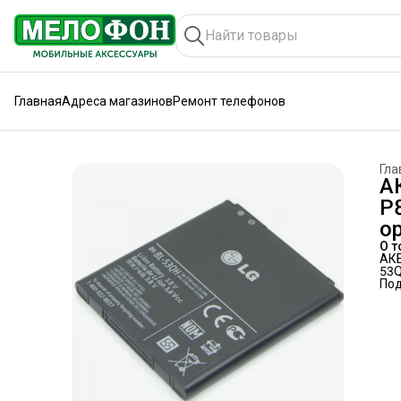
Главная
Адреса магазинов
Ремонт телефонов
Гла
А
P8
о
О т
АКБ
53Q
По