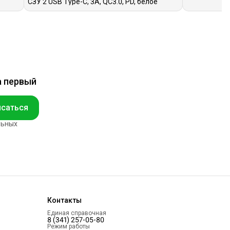
СЗУ 2 USB Type-C, 3A, QC3.0, PD, белое
а первый
саться
льных
Контакты
Единая справочная
8 (341) 257-05-80
Режим работы