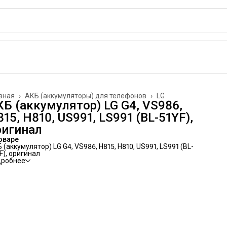
вная
›
АКБ (аккумуляторы) для телефонов
›
LG
КБ (аккумулятор) LG G4, VS986,
15, H810, US991, LS991 (BL-51YF),
ригинал
оваре
 (аккумулятор) LG G4, VS986, H815, H810, US991, LS991 (BL-
F), оригинал
дробнее