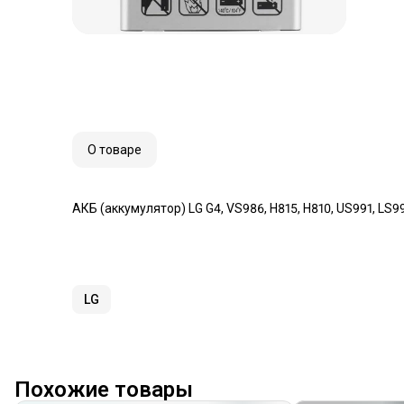
О товаре
АКБ (аккумулятор) LG G4, VS986, H815, H810, US991, LS9
LG
Похожие товары