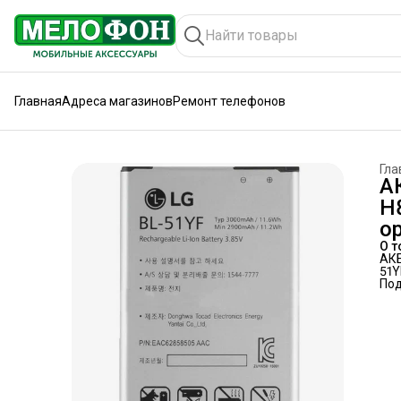
Главная
Адреса магазинов
Ремонт телефонов
Гла
А
H8
о
О т
АКБ
51Y
По