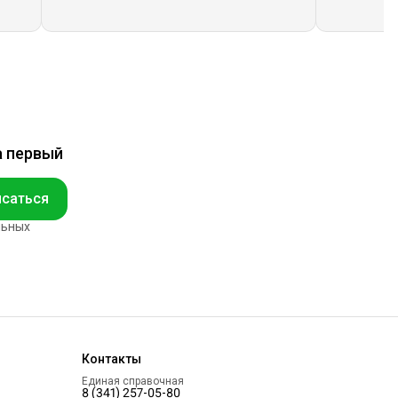
а первый
саться
льных
Контакты
Единая справочная
8 (341) 257-05-80