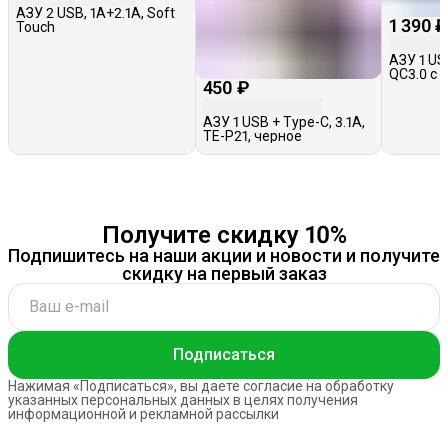
АЗУ 2 USB, 1A+2.1A, Soft
1 390 
Touch
АЗУ 1 USB
QC3.0 с 
450 ₽
Hoco NZ8
АЗУ 1 USB + Type-C, 3.1A,
TE-P21, черное
Получите скидку 10%
Подпишитесь на наши акции и новости и получите
скидку на первый заказ
Подписаться
Нажимая «Подписаться», вы даете согласие на обработку
указанных персональных данных в целях получения
информационной и рекламной рассылки