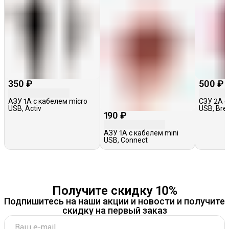
350 ₽
500 ₽
АЗУ 1A с кабелем micro
СЗУ 2A с
USB, Activ
USB, Bre
190 ₽
АЗУ 1A с кабелем mini
USB, Connect
Получите скидку 10%
Подпишитесь на наши акции и новости и получите
скидку на первый заказ