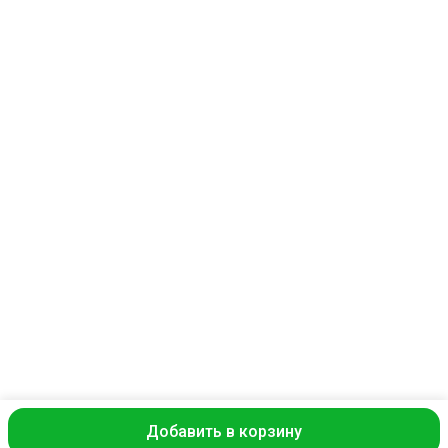
melofon18@mail.ru
Добавить в корзину
ⓒ Commo
Оплата
Доставка
Правила возврата
Реквизиты
Оферта