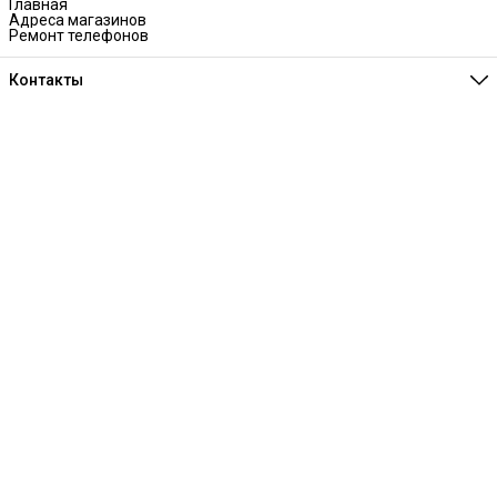
Главная
Адреса магазинов
Ремонт телефонов
Контакты
Единая справочная
8 (341) 257-05-80
Режим работы
Ежедневно 10:00-21:00
Эл. почта
melofon18@mail.ru