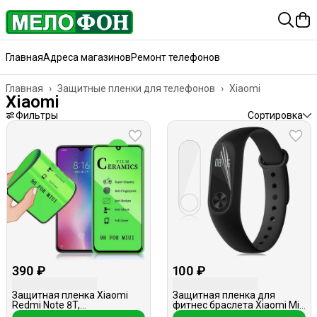
Главная
Адреса магазинов
Ремонт телефонов
Главная
›
Защитные пленки для телефонов
›
Xiaomi
Xiaomi
Фильтры
Сортировка
390 ₽
100 ₽
Защитная пленка Xiaomi
Защитная пленка для
Redmi Note 8T,
фитнес браслета Xiaomi Mi
керамическая
Band 2, глянцевая