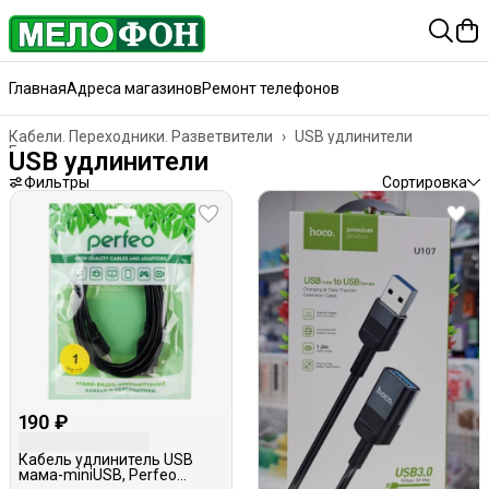
Главная
Адреса магазинов
Ремонт телефонов
Кабели. Переходники. Разветвители
›
USB удлинители
Главная
›
USB удлинители
Фильтры
Сортировка
190 ₽
Кабель удлинитель USB
мама-miniUSB, Perfeo