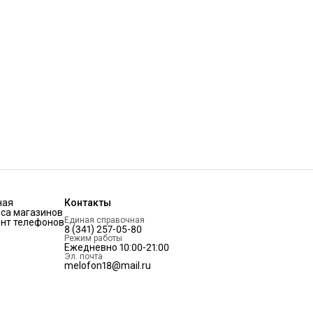
ная
Контакты
са магазинов
Единая справочная
нт телефонов
8 (341) 257-05-80
Режим работы
Ежедневно 10:00-21:00
Эл. почта
melofon18@mail.ru