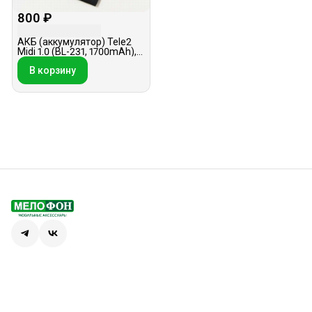
800 ₽
АКБ (аккумулятор) Tele2
Midi 1.0 (BL-231, 1700mAh),
оригинал
В корзину