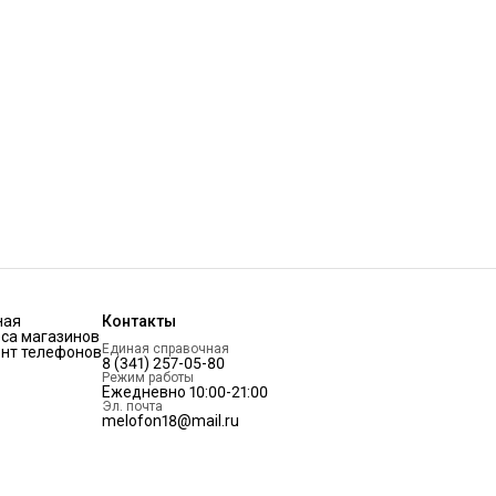
ная
Контакты
са магазинов
Единая справочная
нт телефонов
8 (341) 257-05-80
Режим работы
Ежедневно 10:00-21:00
Эл. почта
melofon18@mail.ru