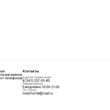
ная
Контакты
са магазинов
Единая справочная
нт телефонов
8 (341) 257-05-80
Режим работы
Ежедневно 10:00-21:00
Эл. почта
melofon18@mail.ru