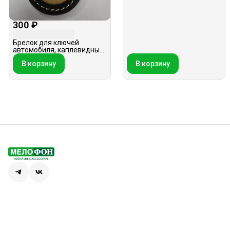
300 ₽
Брелок для ключей
автомобиля, каплевидный,
трехслойный, в
В корзину
В корзину
ассортименте