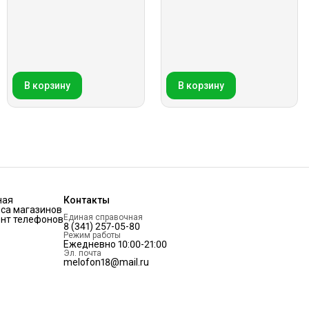
В корзину
В корзину
ная
Контакты
са магазинов
Единая справочная
нт телефонов
8 (341) 257-05-80
Режим работы
Ежедневно 10:00-21:00
Эл. почта
melofon18@mail.ru