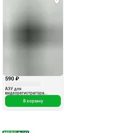
590 ₽
АЗУ для
видеорегистратора
miniUSB+1USB, 1.5м, 2A, 5V,
В корзину
витой шнур