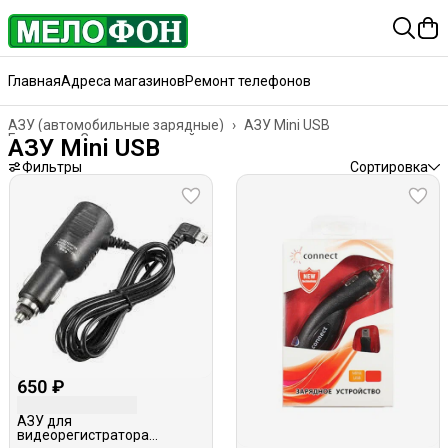
Главная
Адреса магазинов
Ремонт телефонов
АЗУ (автомобильные зарядные)
›
АЗУ Mini USB
Главная
›
Зарядные устройства
›
АЗУ Mini USB
Фильтры
Сортировка
650 ₽
АЗУ для
видеорегистратора