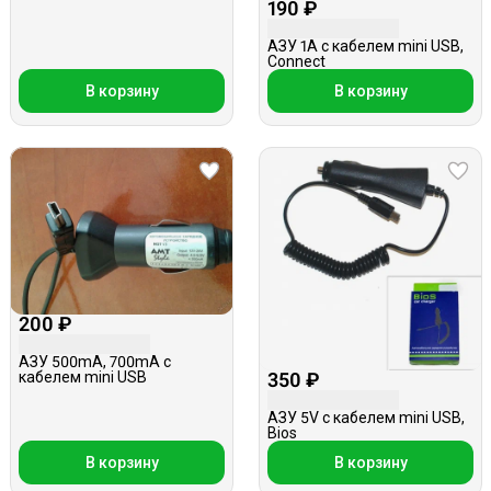
miniUSB+1USB, 2м, 2A, 5V,
190 ₽
прямой шнур
АЗУ 1A с кабелем mini USB,
Connect
В корзину
В корзину
200 ₽
АЗУ 500mA, 700mA с
кабелем mini USB
350 ₽
АЗУ 5V с кабелем mini USB,
Bios
В корзину
В корзину