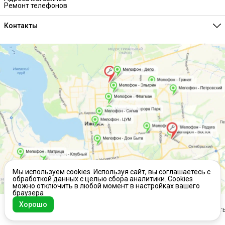
Ремонт телефонов
Контакты
Единая справочная
8 (341) 257-05-80
Режим работы
Ежедневно 10:00-21:00
Эл. почта
melofon18@mail.ru
Мы используем cookies. Используя сайт, вы соглашаетесь с
обработкой данных с целью сбора аналитики. Cookies
можно отключить в любой момент в настройках вашего
браузера
Хорошо
ⓒ МЕЛОФОН, 2026 г.
Оплата
Доставка
Правила возврата
Реквизит